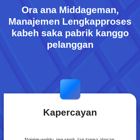
Ora ana Middageman,
Manajemen Lengkap
proses
kabeh saka pabrik kanggo
pelanggan
Kapercayan
Ngirim wektu, ing spek, lan tanpa alesan.