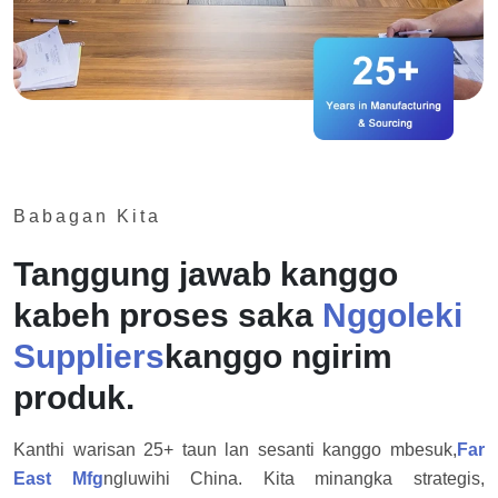
Babagan Kita
Tanggung jawab kanggo
kabeh proses saka
Nggoleki
Suppliers
kanggo ngirim
produk.
Kanthi warisan 25+ taun lan sesanti kanggo mbesuk,
Far
East Mfg
ngluwihi China. Kita minangka strategis,