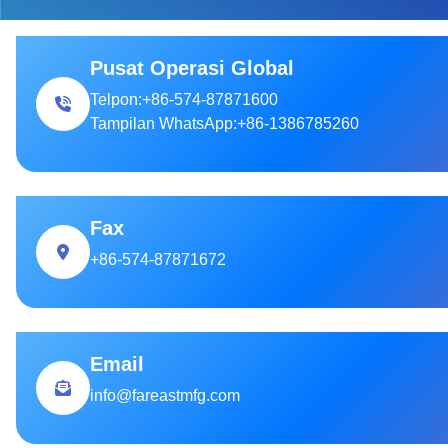
Pusat Operasi Global
Telpon:
+86-574-87871600
Tampilan WhatsApp:
+86-1386785260
Fax
+86-574-87871672
Email
info@fareastmfg.com