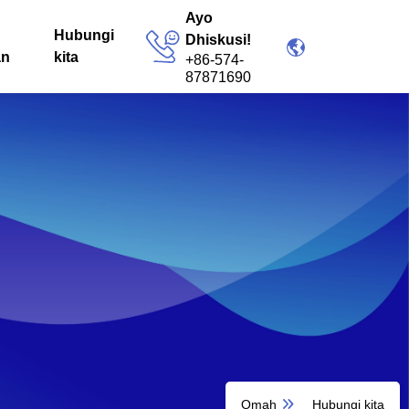
Ayo
Hubungi
Dhiskusi!
an
kita
+86-574-
87871690
Omah
Hubungi kita