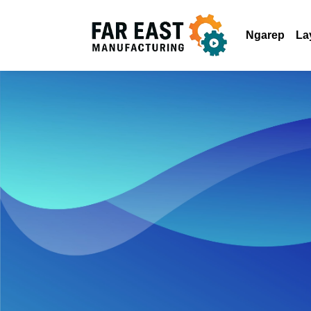
Ngarep
La